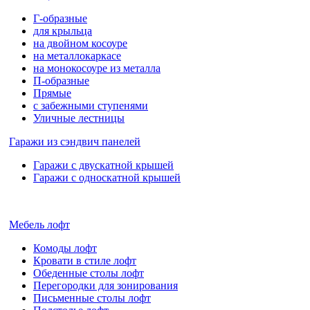
Г-образные
для крыльца
на двойном косоуре
на металлокаркасе
на монокосоуре из металла
П-образные
Прямые
с забежными ступенями
Уличные лестницы
Гаражи из сэндвич панелей
Гаражи с двускатной крышей
Гаражи с односкатной крышей
Мебель лофт
Комоды лофт
Кровати в стиле лофт
Обеденные столы лофт
Перегородки для зонирования
Письменные столы лофт