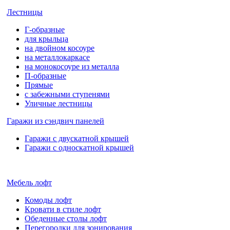
Лестницы
Г-образные
для крыльца
на двойном косоуре
на металлокаркасе
на монокосоуре из металла
П-образные
Прямые
с забежными ступенями
Уличные лестницы
Гаражи из сэндвич панелей
Гаражи с двускатной крышей
Гаражи с односкатной крышей
Мебель лофт
Комоды лофт
Кровати в стиле лофт
Обеденные столы лофт
Перегородки для зонирования