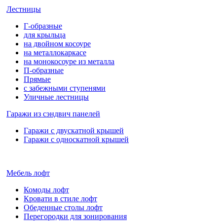
Лестницы
Г-образные
для крыльца
на двойном косоуре
на металлокаркасе
на монокосоуре из металла
П-образные
Прямые
с забежными ступенями
Уличные лестницы
Гаражи из сэндвич панелей
Гаражи с двускатной крышей
Гаражи с односкатной крышей
Мебель лофт
Комоды лофт
Кровати в стиле лофт
Обеденные столы лофт
Перегородки для зонирования