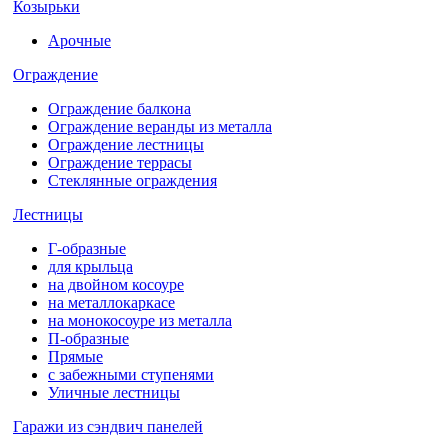
Козырьки
Арочные
Ограждение
Ограждение балкона
Ограждение веранды из металла
Ограждение лестницы
Ограждение террасы
Стеклянные ограждения
Лестницы
Г-образные
для крыльца
на двойном косоуре
на металлокаркасе
на монокосоуре из металла
П-образные
Прямые
с забежными ступенями
Уличные лестницы
Гаражи из сэндвич панелей