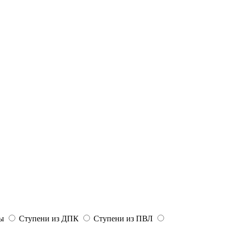
цы
Ступени из ДПК
Ступени из ПВЛ