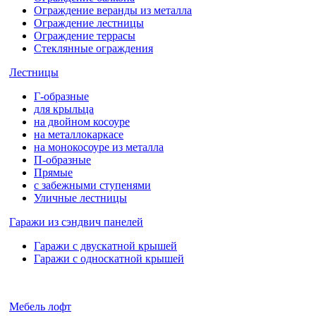
Ограждение веранды из металла
Ограждение лестницы
Ограждение террасы
Стеклянные ограждения
Лестницы
Г-образные
для крыльца
на двойном косоуре
на металлокаркасе
на монокосоуре из металла
П-образные
Прямые
с забежными ступенями
Уличные лестницы
Гаражи из сэндвич панелей
Гаражи с двускатной крышей
Гаражи с односкатной крышей
Мебель лофт