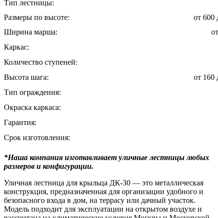
Тип лестницы:
Размеры по высоте:
от 600
Ширина марша:
о
Каркас:
Количество ступеней:
Высота шага:
от 160
Тип ограждения:
Окраска каркаса:
Гарантия:
Срок изготовления:
*Наша компания изготавливает уличные лестницы любых
размеров и конфигурации.
Уличная лестница для крыльца ДК-30 — это металлическая
конструкция, предназначенная для организации удобного и
безопасного входа в дом, на террасу или дачный участок.
Модель подходит для эксплуатации на открытом воздухе и
рассчитана на климатические условия Москвы и Московской