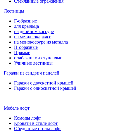
Стеклянные ограждения
Лестницы
Г-образные
для крыльца
на двойном косоуре
на металлокаркасе
на монокосоуре из металла
П-образные
Прямые
с забежными ступенями
Уличные лестницы
Гаражи из сэндвич панелей
Гаражи с двускатной крышей
Гаражи с односкатной крышей
Мебель лофт
Комоды лофт
Кровати в стиле лофт
Обеденные столы лофт