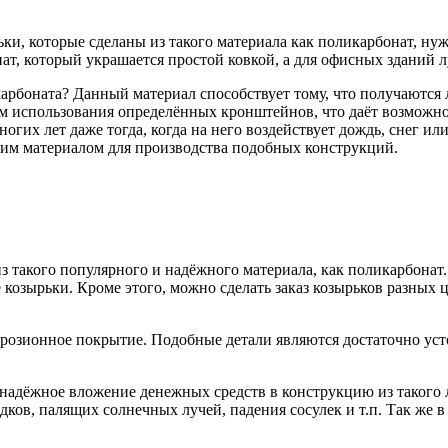
ки, которые сделаны из такого материала как поликарбонат, ну
ат, который украшается простой ковкой, а для офисных зданий 
арбоната? Данный материал способствует тому, что получаются 
м использования определённых кронштейнов, что даёт возможно
огих лет даже тогда, когда на него воздействует дождь, снег и
шим материалом для производства подобных конструкций.
из такого популярного и надёжного материала, как поликарбона
козырьки. Кроме этого, можно сделать заказ козырьков разных 
ррозионное покрытие. Подобные детали являются достаточно ус
 надёжное вложение денежных средств в конструкцию из такого 
адков, палящих солнечных лучей, падения сосулек и т.п. Так же