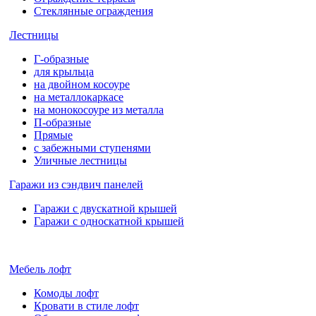
Стеклянные ограждения
Лестницы
Г-образные
для крыльца
на двойном косоуре
на металлокаркасе
на монокосоуре из металла
П-образные
Прямые
с забежными ступенями
Уличные лестницы
Гаражи из сэндвич панелей
Гаражи с двускатной крышей
Гаражи с односкатной крышей
Мебель лофт
Комоды лофт
Кровати в стиле лофт